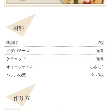
材料
薄揚げ
2枚
ピザ用チーズ
適量
ケチャップ
適量
オリーブオイル
小さじ1
バジルの葉
2～3枚
作り方