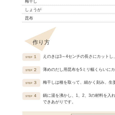
梅干し
しょうが
昆布
作り方
えのきは3～4センチの長さにカットし
１
薄めのだし用昆布を5ミリ幅くらいに
２
梅干しは種を取って、細かく刻み、生
３
鍋に湯を沸かし、1、2、3の材料を入
４
できあがりです。