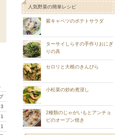
人気野菜の簡単レシピ
紫キャベツのポテトサラダ
ターサイしらすの手作りおにぎ
りの具
セロリと大根のきんぴら
）
小松菜の炒め煮浸し
プ
3
2種類のじゃがいもとアンチョ
1
ビのオーブン焼き
1