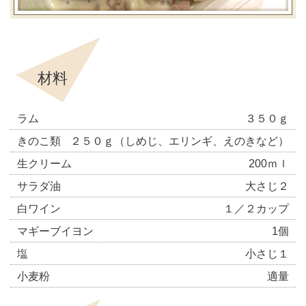
材料
ラム
３５０ｇ
きのこ類
２５０ｇ（しめじ、エリンギ、えのきなど）
生クリーム
200ｍｌ
サラダ油
大さじ２
白ワイン
１／２カップ
マギーブイヨン
1個
塩
小さじ１
小麦粉
適量