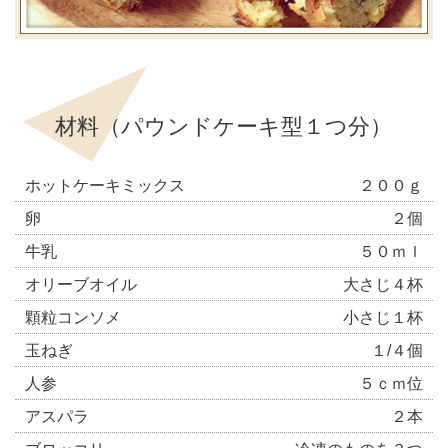
材料（パウンドケーキ型１つ分）
ホットケーキミックス
２００ｇ
卵
２個
牛乳
５０ｍｌ
オリーブオイル
大さじ４杯
顆粒コンソメ
小さじ１杯
玉ねぎ
１/４個
人参
５ｃｍ位
アスパラ
２本